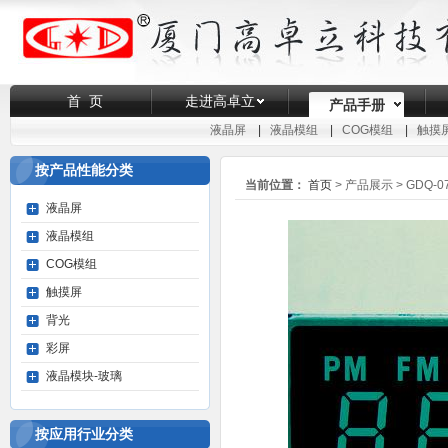
首 页
走进高卓立
产品手册
液晶屏
|
液晶模组
|
COG模组
|
触摸
按产品性能分类
当前位置：
首页
> 产品展示 >
GDQ-0
液晶屏
液晶模组
COG模组
触摸屏
背光
彩屏
液晶模块-玻璃
按应用行业分类