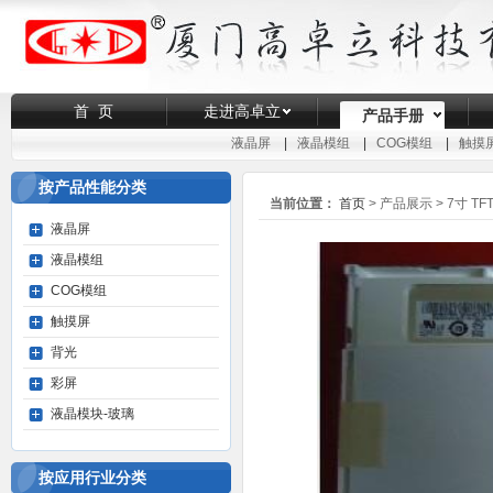
首 页
走进高卓立
产品手册
液晶屏
|
液晶模组
|
COG模组
|
触摸
按产品性能分类
当前位置：
首页
> 产品展示 >
7寸 TF
液晶屏
液晶模组
COG模组
触摸屏
背光
彩屏
液晶模块-玻璃
按应用行业分类